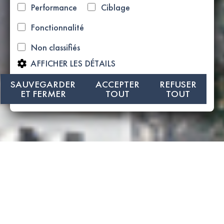
Performance
Ciblage
Fonctionnalité
Non classifiés
AFFICHER LES DÉTAILS
SAUVEGARDER
ACCEPTER
REFUSER
ET FERMER
TOUT
TOUT
VUE SUR LA MER | ELéGANTE
VILLA T6 à VENDRE à
FUNCHAL - LAGOS