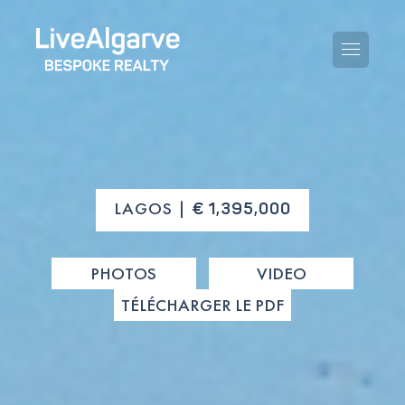
KAUFBERATUNG
LAGOS |
€ 1,395,000
VERKAUFBERATUNG
TOUTES LES PROPRIÉTÉS
PHOTOS
VIDEO
STEUERBERATUNG
APPARTEMENTS
TÉLÉCHARGER LE PDF
GEBIETERATUNG
VILLAS
LE BLOG
PROJETS
EN