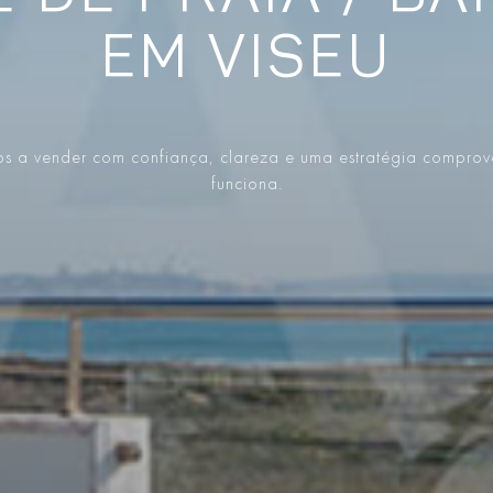
EM VISEU
s a vender com confiança, clareza e uma estratégia compro
funciona.