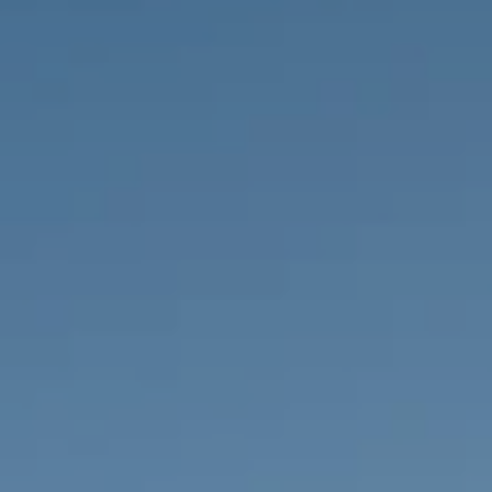
IMMOBILIEN DIE WIR
FR
PRIVATE EINTRäGE
PT
RU