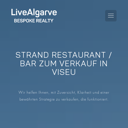
STRAND RESTAURANT /
KAUFBERATUNG
BAR ZUM VERKAUF IN
VISEU
VERKAUFBERATUNG
ALLE IMMOBILIEN
STEUERBERATUNG
APARTMENTS
Wir helfen Ihnen, mit Zuversicht, Klarheit und einer
GEBIETERATUNG
bewährten Strategie zu verkaufen, die funktioniert.
VILLAS
BLOG
PROJEKTE
EN