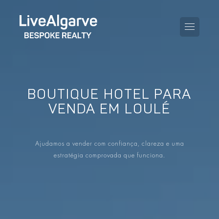
BOUTIQUE HOTEL PARA
GUIA DE COMPRA
VENDA EM LOULÉ
GUIA DE VENDA
TODAS AS PROPRIEDADES
Ajudamos a vender com confiança, clareza e uma
GUIA DE TAXAS E IMPOSTOS
APARTAMENTOS
estratégia comprovada que funciona.
GUIA DE LOCALIDADES
MORADIAS
O BLOG
EMPREENDIMENTOS
EN