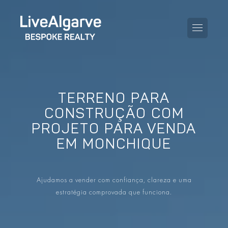
TERRENO PARA
GUIA DE COMPRA
CONSTRUÇÃO COM
PROJETO PARA VENDA
GUIA DE VENDA
TODAS AS PROPRIEDADES
EM MONCHIQUE
GUIA DE TAXAS E IMPOSTOS
APARTAMENTOS
GUIA DE LOCALIDADES
Ajudamos a vender com confiança, clareza e uma
MORADIAS
estratégia comprovada que funciona.
O BLOG
EMPREENDIMENTOS
EN