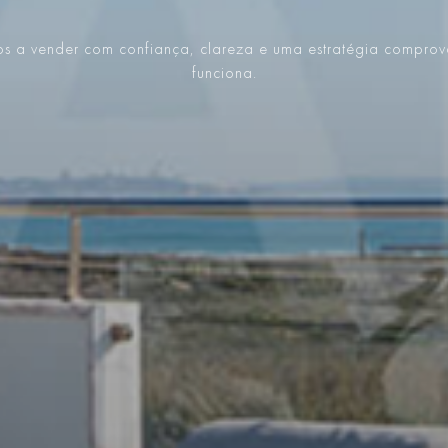
s a vender com confiança, clareza e uma estratégia compro
funciona.