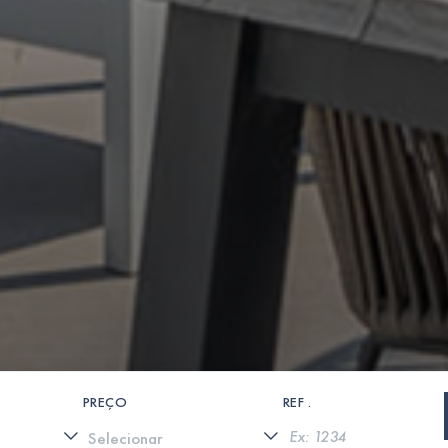
PREÇO
REF .