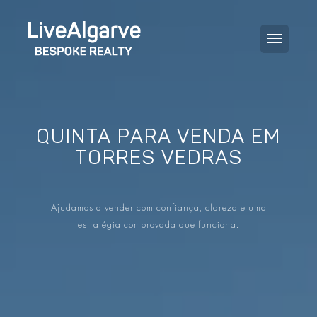
QUINTA PARA VENDA EM
GUIA DE COMPRA
TORRES VEDRAS
GUIA DE VENDA
TODAS AS PROPRIEDADES
Ajudamos a vender com confiança, clareza e uma
GUIA DE TAXAS E IMPOSTOS
APARTAMENTOS
estratégia comprovada que funciona.
GUIA DE LOCALIDADES
MORADIAS
O BLOG
EMPREENDIMENTOS
EN