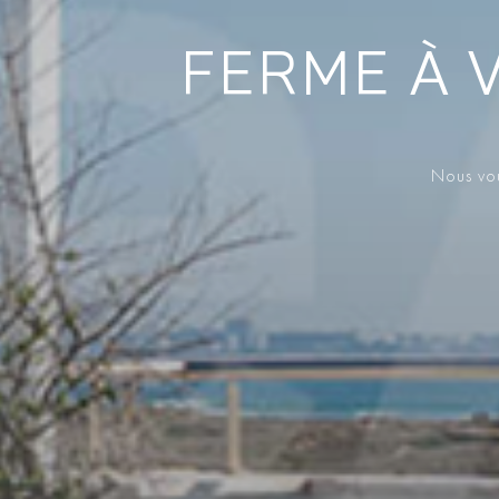
FERME À 
Nous vou