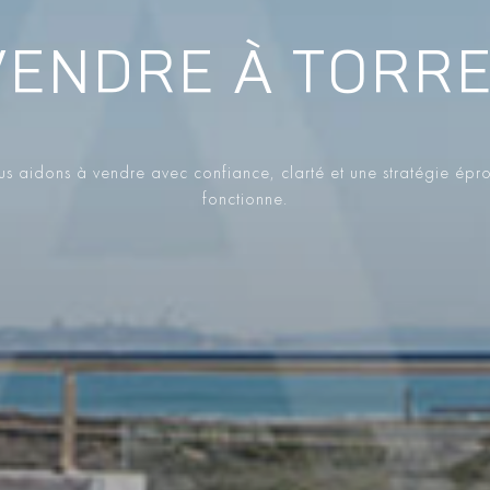
VENDRE À TORR
s aidons à vendre avec confiance, clarté et une stratégie épr
fonctionne.