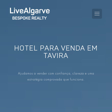
HOTEL PARA VENDA EM
GUIA DE COMPRA
TAVIRA
GUIA DE VENDA
TODAS AS PROPRIEDADES
Ajudamos a vender com confiança, clareza e uma
GUIA DE TAXAS E IMPOSTOS
APARTAMENTOS
estratégia comprovada que funciona.
GUIA DE LOCALIDADES
MORADIAS
O BLOG
EMPREENDIMENTOS
EN