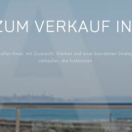
ZUM VERKAUF IN
elfen Ihnen, mit Zuversicht, Klarheit und einer bewährten Strate
verkaufen, die funktioniert.