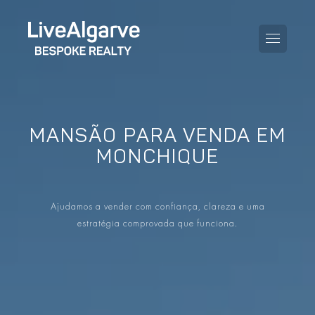
MANSÃO PARA VENDA EM
GUIA DE COMPRA
MONCHIQUE
GUIA DE VENDA
TODAS AS PROPRIEDADES
Ajudamos a vender com confiança, clareza e uma
GUIA DE TAXAS E IMPOSTOS
APARTAMENTOS
estratégia comprovada que funciona.
GUIA DE LOCALIDADES
MORADIAS
O BLOG
EMPREENDIMENTOS
EN