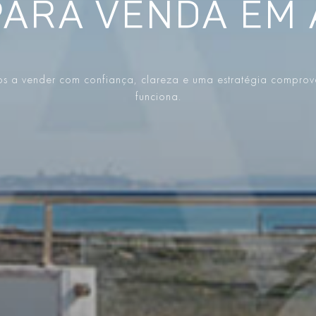
PARA VENDA EM 
s a vender com confiança, clareza e uma estratégia compro
funciona.