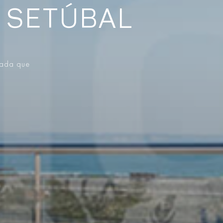
 SETÚBAL
vada que