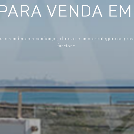
 PARA VENDA EM
s a vender com confiança, clareza e uma estratégia compro
funciona.