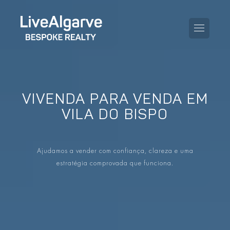
VIVENDA PARA VENDA EM
GUIA DE COMPRA
VILA DO BISPO
GUIA DE VENDA
TODAS AS PROPRIEDADES
Ajudamos a vender com confiança, clareza e uma
GUIA DE TAXAS E IMPOSTOS
APARTAMENTOS
estratégia comprovada que funciona.
GUIA DE LOCALIDADES
MORADIAS
O BLOG
EMPREENDIMENTOS
EN