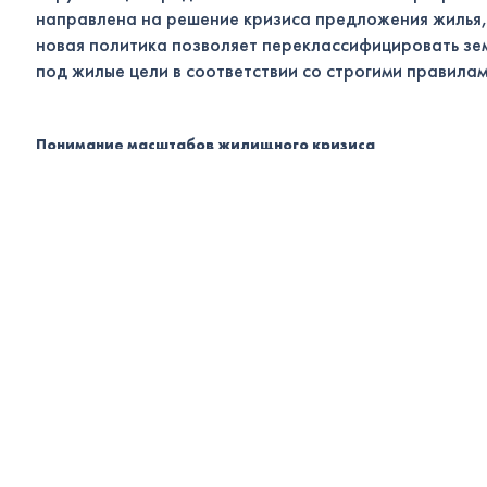
направлена на решение кризиса предложения жилья,
новая политика позволяет переклассифицировать з
под жилые цели в соответствии со строгими правилам
Понимание масштабов жилищного кризиса
Португальский рынок жилья
испытывает серьезные
трудности, и за последние два десятилетия темпы
строительства заметно снизились. В 2002 году за од
месяц в стране строилось столько же жилья, сколько 
полгода к 2022 году. Этот дефицит привел к росту це
ограниченному предложению, в результате чего мно
семьи испытывают трудности с поиском адекватного 
по средствам.
План «Строить Португалию» предусматривает комп
стратегию, направленную на решение проблем