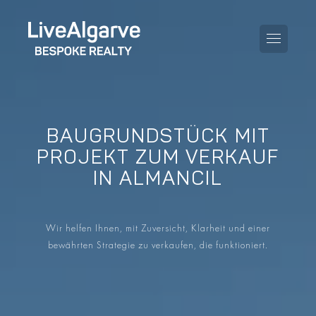
BAUGRUNDSTÜCK MIT
KAUFBERATUNG
PROJEKT ZUM VERKAUF
IN ALMANCIL
VERKAUFBERATUNG
ALLE IMMOBILIEN
STEUERBERATUNG
APARTMENTS
Wir helfen Ihnen, mit Zuversicht, Klarheit und einer
GEBIETERATUNG
bewährten Strategie zu verkaufen, die funktioniert.
VILLAS
BLOG
PROJEKTE
EN