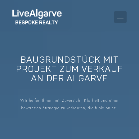
BAUGRUNDSTÜCK MIT
KAUFBERATUNG
PROJEKT ZUM VERKAUF
AN DER ALGARVE
VERKAUFBERATUNG
ALLE IMMOBILIEN
STEUERBERATUNG
APARTMENTS
Wir helfen Ihnen, mit Zuversicht, Klarheit und einer
GEBIETERATUNG
bewährten Strategie zu verkaufen, die funktioniert.
VILLAS
BLOG
PROJEKTE
EN