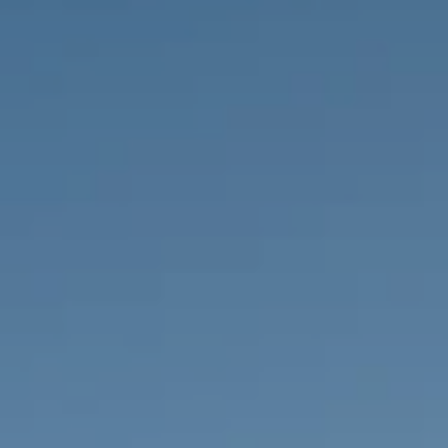
IMMOBILIEN DIE WIR
FR
PRIVATE EINTRäGE
PT
RU