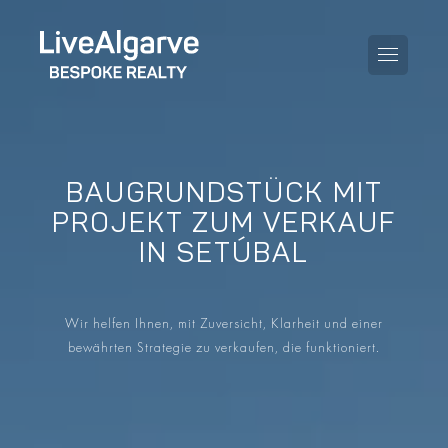
BAUGRUNDSTÜCK MIT
KAUFBERATUNG
PROJEKT ZUM VERKAUF
IN SETÚBAL
VERKAUFBERATUNG
ALLE IMMOBILIEN
STEUERBERATUNG
APARTMENTS
Wir helfen Ihnen, mit Zuversicht, Klarheit und einer
GEBIETERATUNG
bewährten Strategie zu verkaufen, die funktioniert.
VILLAS
BLOG
PROJEKTE
EN