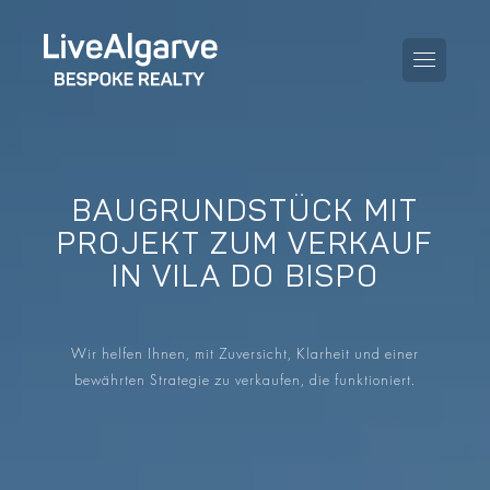
BAUGRUNDSTÜCK MIT
KAUFBERATUNG
PROJEKT ZUM VERKAUF
IN VILA DO BISPO
VERKAUFBERATUNG
ALLE IMMOBILIEN
STEUERBERATUNG
APARTMENTS
Wir helfen Ihnen, mit Zuversicht, Klarheit und einer
GEBIETERATUNG
bewährten Strategie zu verkaufen, die funktioniert.
VILLAS
BLOG
PROJEKTE
EN