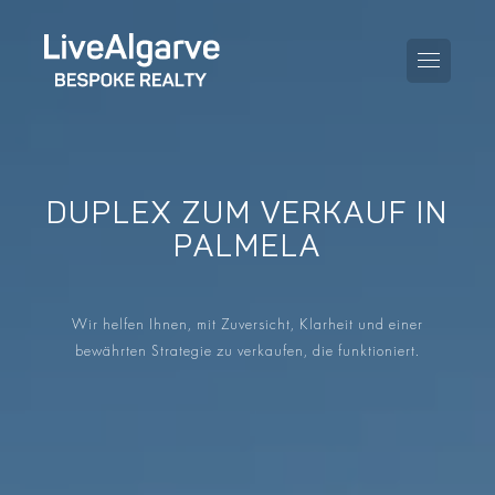
DUPLEX ZUM VERKAUF IN
KAUFBERATUNG
PALMELA
VERKAUFBERATUNG
ALLE IMMOBILIEN
Wir helfen Ihnen, mit Zuversicht, Klarheit und einer
STEUERBERATUNG
APARTMENTS
bewährten Strategie zu verkaufen, die funktioniert.
GEBIETERATUNG
VILLAS
BLOG
PROJEKTE
EN