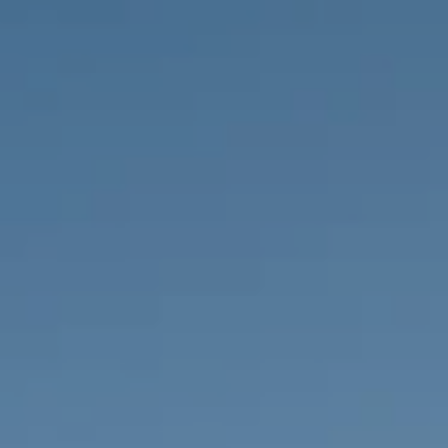
IMMOBILIEN DIE WIR
FR
PRIVATE EINTRäGE
PT
RU