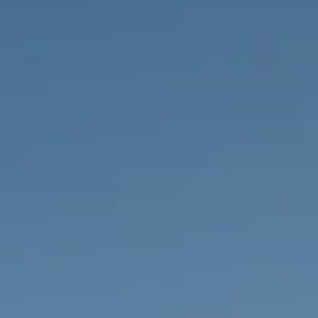
IMMOBILIEN DIE WIR
FR
PRIVATE EINTRäGE
PT
RU