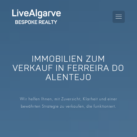
IMMOBILIEN ZUM
KAUFBERATUNG
VERKAUF IN FERREIRA DO
ALENTEJO
VERKAUFBERATUNG
ALLE IMMOBILIEN
STEUERBERATUNG
APARTMENTS
Wir helfen Ihnen, mit Zuversicht, Klarheit und einer
GEBIETERATUNG
bewährten Strategie zu verkaufen, die funktioniert.
VILLAS
BLOG
PROJEKTE
EN