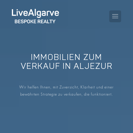
IMMOBILIEN ZUM
KAUFBERATUNG
VERKAUF IN ALJEZUR
VERKAUFBERATUNG
ALLE IMMOBILIEN
Wir helfen Ihnen, mit Zuversicht, Klarheit und einer
STEUERBERATUNG
APARTMENTS
bewährten Strategie zu verkaufen, die funktioniert.
GEBIETERATUNG
VILLAS
BLOG
PROJEKTE
EN