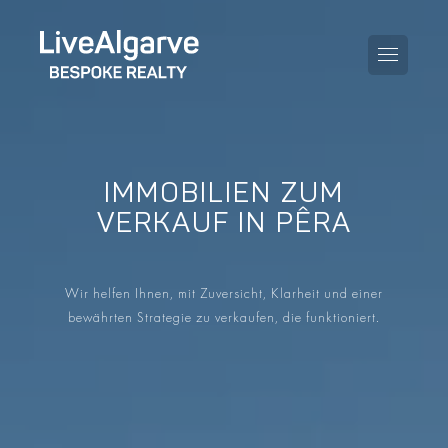
IMMOBILIEN ZUM
KAUFBERATUNG
VERKAUF IN PÊRA
VERKAUFBERATUNG
ALLE IMMOBILIEN
Wir helfen Ihnen, mit Zuversicht, Klarheit und einer
STEUERBERATUNG
APARTMENTS
bewährten Strategie zu verkaufen, die funktioniert.
GEBIETERATUNG
VILLAS
BLOG
PROJEKTE
EN