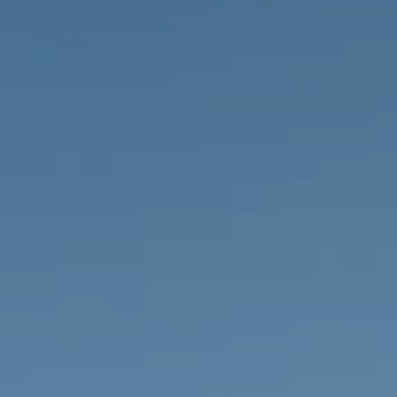
IMMOBILIEN DIE WIR
FR
PRIVATE EINTRäGE
PT
RU