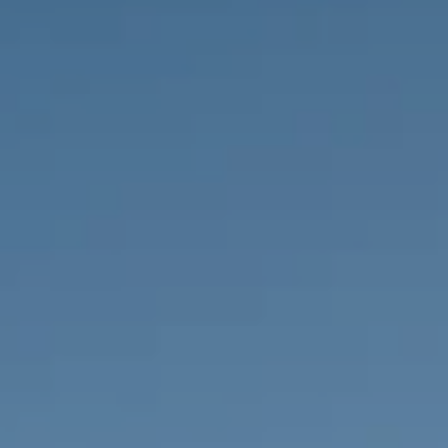
IMMOBILIEN DIE WIR
FR
PRIVATE EINTRäGE
PT
RU