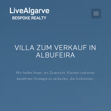
VILLA ZUM VERKAUF IN
KAUFBERATUNG
ALBUFEIRA
VERKAUFBERATUNG
ALLE IMMOBILIEN
Wir helfen Ihnen, mit Zuversicht, Klarheit und einer
STEUERBERATUNG
APARTMENTS
bewährten Strategie zu verkaufen, die funktioniert.
GEBIETERATUNG
VILLAS
BLOG
PROJEKTE
EN