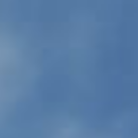
IMMOBILIEN DIE WIR
FR
PRIVATE EINTRäGE
PT
RU