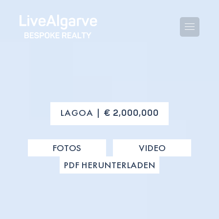
KAUFBERATUNG
LAGOA |
€ 2,000,000
VERKAUFBERATUNG
ALLE IMMOBILIEN
FOTOS
VIDEO
STEUERBERATUNG
APARTMENTS
PDF HERUNTERLADEN
GEBIETERATUNG
VILLAS
BLOG
PROJEKTE
EN