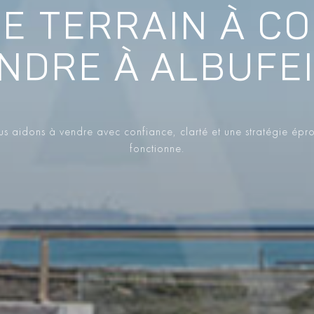
E TERRAIN À C
NDRE À ALBUFE
s aidons à vendre avec confiance, clarté et une stratégie épr
fonctionne.