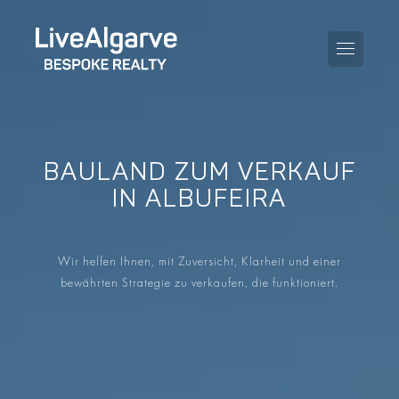
BAULAND ZUM VERKAUF
KAUFBERATUNG
IN ALBUFEIRA
VERKAUFBERATUNG
ALLE IMMOBILIEN
Wir helfen Ihnen, mit Zuversicht, Klarheit und einer
STEUERBERATUNG
APARTMENTS
bewährten Strategie zu verkaufen, die funktioniert.
GEBIETERATUNG
VILLAS
BLOG
PROJEKTE
EN