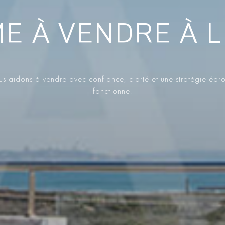
E À VENDRE À L
s aidons à vendre avec confiance, clarté et une stratégie épr
fonctionne.