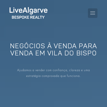
NEGÓCIOS À VENDA PARA
GUIA DE COMPRA
VENDA EM VILA DO BISPO
GUIA DE VENDA
TODAS AS PROPRIEDADES
Ajudamos a vender com confiança, clareza e uma
GUIA DE TAXAS E IMPOSTOS
APARTAMENTOS
estratégia comprovada que funciona.
GUIA DE LOCALIDADES
MORADIAS
O BLOG
EMPREENDIMENTOS
EN