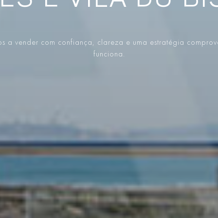
ES E VILA DO B
s a vender com confiança, clareza e uma estratégia compro
funciona.