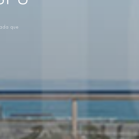
ISPO
vada que