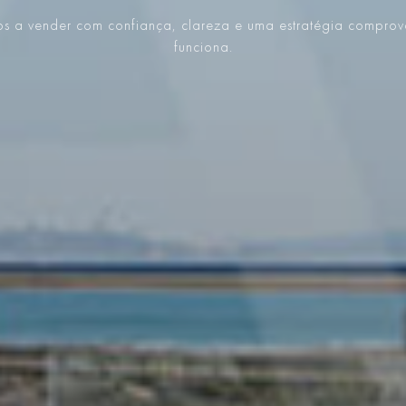
s a vender com confiança, clareza e uma estratégia compro
funciona.