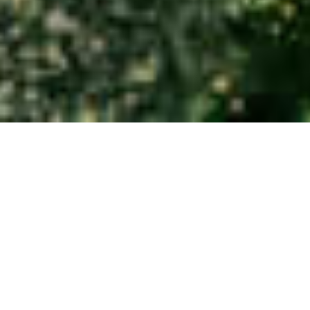
OPORTUNIDADE | MORADIA
RENOVADA T4 EM BUDENS à
VENDA – VILA DO BISPO
,
€
849
000
NOTIFIQUE-ME SOBRE MUDANçAS DE PREçO