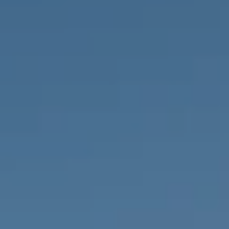
IMMOBILIEN DIE WIR
FR
PRIVATE EINTRäGE
PT
RU