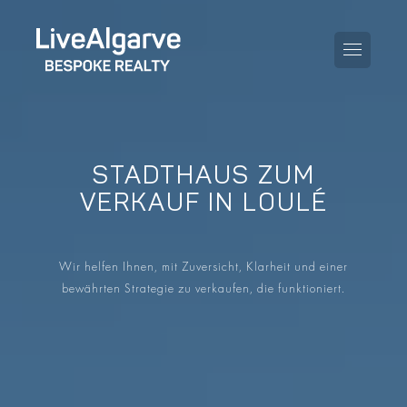
STADTHAUS ZUM
KAUFBERATUNG
VERKAUF IN LOULÉ
VERKAUFBERATUNG
ALLE IMMOBILIEN
Wir helfen Ihnen, mit Zuversicht, Klarheit und einer
STEUERBERATUNG
APARTMENTS
bewährten Strategie zu verkaufen, die funktioniert.
GEBIETERATUNG
VILLAS
BLOG
PROJEKTE
EN