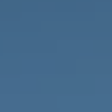
PROPRIÉTÉS QUE NOUS
DE
ANNONCES PRIVéES
PT
RU