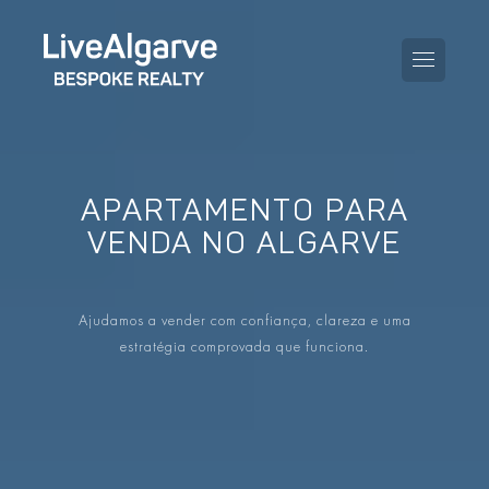
APARTAMENTO PARA
GUIA DE COMPRA
VENDA NO ALGARVE
GUIA DE VENDA
TODAS AS PROPRIEDADES
Ajudamos a vender com confiança, clareza e uma
GUIA DE TAXAS E IMPOSTOS
APARTAMENTOS
estratégia comprovada que funciona.
GUIA DE LOCALIDADES
MORADIAS
O BLOG
EMPREENDIMENTOS
EN