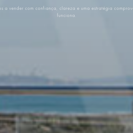
s a vender com confiança, clareza e uma estratégia compro
funciona.