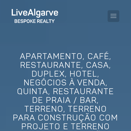
APARTAMENTO, CAFÉ,
GUIA DE COMPRA
RESTAURANTE, CASA,
DUPLEX, HOTEL,
GUIA DE VENDA
TODAS AS PROPRIEDADES
NEGÓCIOS À VENDA,
GUIA DE TAXAS E IMPOSTOS
APARTAMENTOS
QUINTA, RESTAURANTE
DE PRAIA / BAR,
GUIA DE LOCALIDADES
MORADIAS
TERRENO, TERRENO
O BLOG
PARA CONSTRUÇÃO COM
EMPREENDIMENTOS
EN
PROJETO E TERRENO