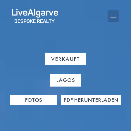
VERKAUFT
KAUFBERATUNG
VERKAUFBERATUNG
ALLE IMMOBILIEN
LAGOS
STEUERBERATUNG
APARTMENTS
FOTOS
PDF HERUNTERLADEN
GEBIETERATUNG
VILLAS
BLOG
PROJEKTE
EN