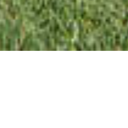
ULTRA-MODERN |
REPRäSENTATIVE 3+1 SZ
VILLA NAHE PORTO DO MóS
STRAND ZUM VERKAUF -
LAGOS