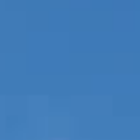
IMMOBILIEN DIE WIR
FR
PRIVATE EINTRäGE
PT
RU