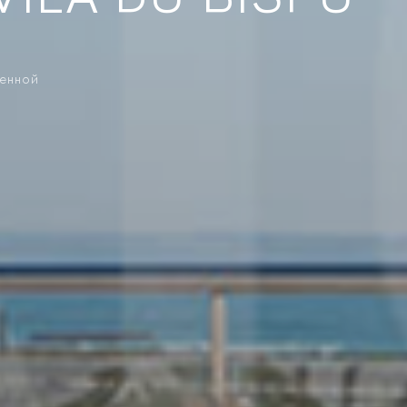
VILA DO BISPO
ренной