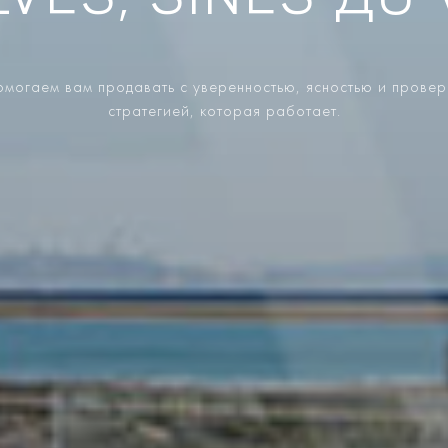
LVES, SINES ДО 
могаем вам продавать с уверенностью, ясностью и прове
стратегией, которая работает.