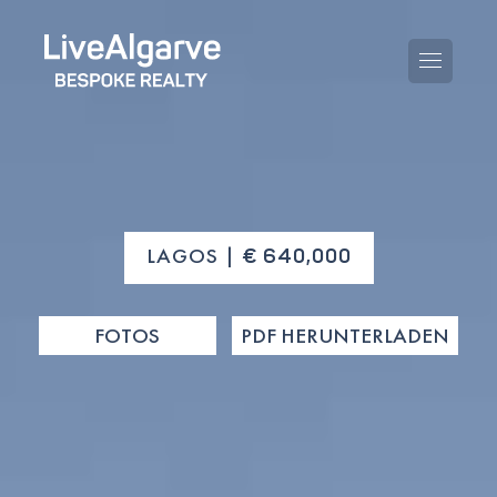
KAUFBERATUNG
LAGOS |
€ 640,000
VERKAUFBERATUNG
ALLE IMMOBILIEN
FOTOS
PDF HERUNTERLADEN
STEUERBERATUNG
APARTMENTS
GEBIETERATUNG
VILLAS
BLOG
PROJEKTE
EN