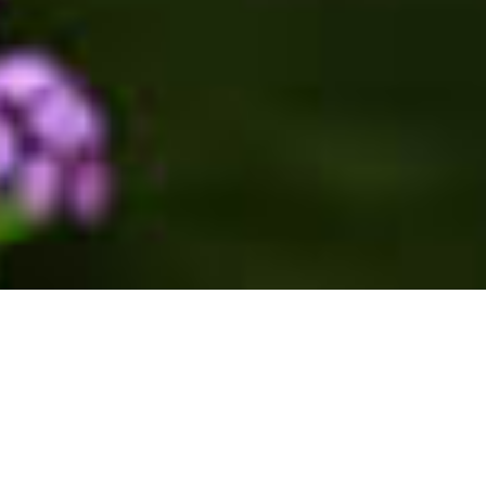
NEUBAU | BAUGRUNDSTüCKE
FüR SCHLüSSELFERTIGE
MODERNE 3 SZ