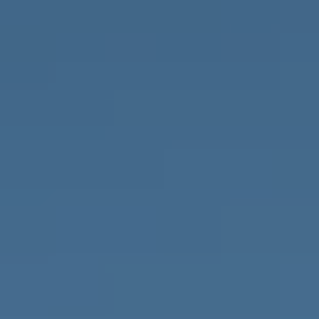
PROPRIÉTÉS QUE NOUS
DE
ANNONCES PRIVéES
PT
RU