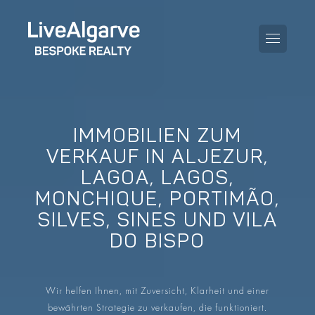
IMMOBILIEN ZUM
KAUFBERATUNG
VERKAUF IN ALJEZUR,
LAGOA, LAGOS,
VERKAUFBERATUNG
ALLE IMMOBILIEN
MONCHIQUE, PORTIMÃO,
STEUERBERATUNG
APARTMENTS
SILVES, SINES UND VILA
DO BISPO
GEBIETERATUNG
VILLAS
BLOG
PROJEKTE
Wir helfen Ihnen, mit Zuversicht, Klarheit und einer
EN
bewährten Strategie zu verkaufen, die funktioniert.