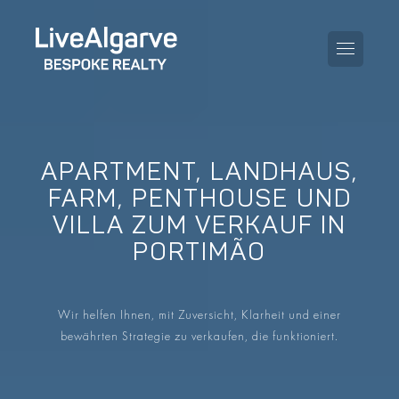
APARTMENT, LANDHAUS,
KAUFBERATUNG
FARM, PENTHOUSE UND
VILLA ZUM VERKAUF IN
VERKAUFBERATUNG
ALLE IMMOBILIEN
PORTIMÃO
STEUERBERATUNG
APARTMENTS
GEBIETERATUNG
Wir helfen Ihnen, mit Zuversicht, Klarheit und einer
VILLAS
bewährten Strategie zu verkaufen, die funktioniert.
BLOG
PROJEKTE
EN